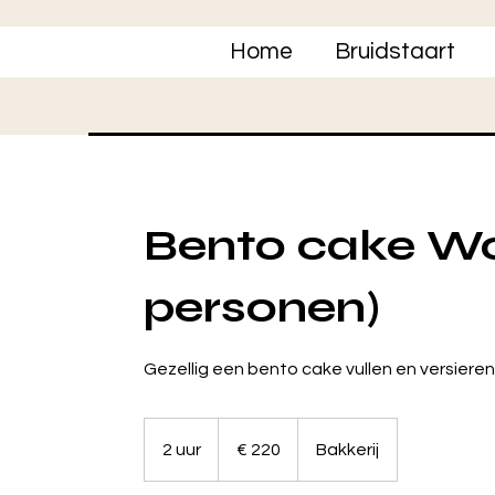
Home
Bruidstaart
Bento cake Wo
personen)
Gezellig een bento cake vullen en versiere
220
euro
2 uur
2
€ 220
Bakkerij
u