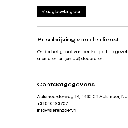
u
r
Vraag boeking aan
Beschrijving van de dienst
Onder het genot van een kopje thee gezellig
afsmeren en (simpel) decoreren.
Contactgegevens
Aalsmeerderweg 14, 1432 CR Aalsmeer, Ne
+31646193707
info@sierenzoet.nl