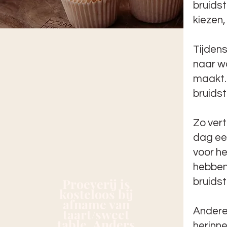
bruidst
kiezen,
Tijdens
naar wa
maakt. 
bruidst
Zo vert
dag ee
voor he
hebben
Proeverij is
bruidst
kosteloos bij
afname van
taart/sweet
Andere 
table. Anders
herinn