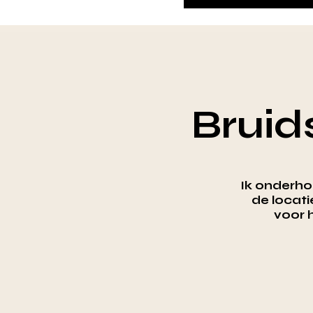
Bruid
Ik onderho
de locati
voor 