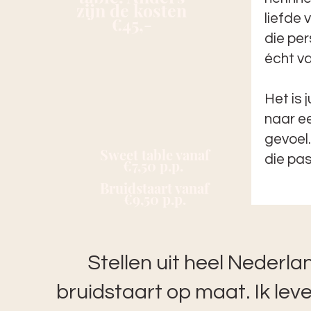
zijn de kosten
liefde 
€45
,-
die pe
écht van
Het is j
naar ee
gevoel
Sweet table vanaf
die past
€7,50 p.p.
Bruidstaart vanaf
€9,50 p.p.
Stellen uit heel Nederla
bruidstaart op maat. Ik lev