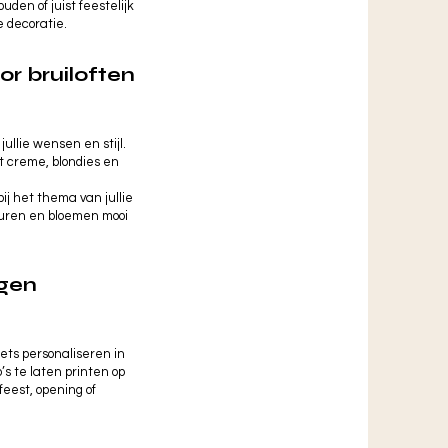
den of juist feestelijk
 decoratie.
or bruiloften
llie wensen en stijl.
t creme, blondies en
ij het thema van jullie
kleuren en bloemen mooi
ngen
ets personaliseren in
’s te laten printen op
feest, opening of