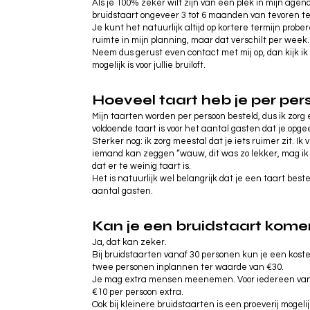
Als je 100% zeker wilt zijn van een plek in mijn agen
bruidstaart ongeveer 3 tot 6 maanden van tevoren te
Je kunt het natuurlijk altijd op kortere termijn probe
ruimte in mijn planning, maar dat verschilt per week.
Neem dus gerust even contact met mij op, dan kijk ik
mogelijk is voor jullie bruiloft.
Hoeveel taart heb je per pe
Mijn taarten worden per persoon besteld, dus ik zorg er
voldoende taart is voor het aantal gasten dat je opgee
Sterker nog: ik zorg meestal dat je iets ruimer zit. Ik 
iemand kan zeggen “wauw, dit was zo lekker, mag ik
dat er te weinig taart is.
Het is natuurlijk wel belangrijk dat je een taart bestel
aantal gasten.
Kan je een bruidstaart kom
Ja, dat kan zeker.
Bij bruidstaarten vanaf 30 personen kun je een kostel
twee personen inplannen ter waarde van €30.
Je mag extra mensen meenemen. Voor iedereen vana
€10 per persoon extra.
Ook bij kleinere bruidstaarten is een proeverij mogeli