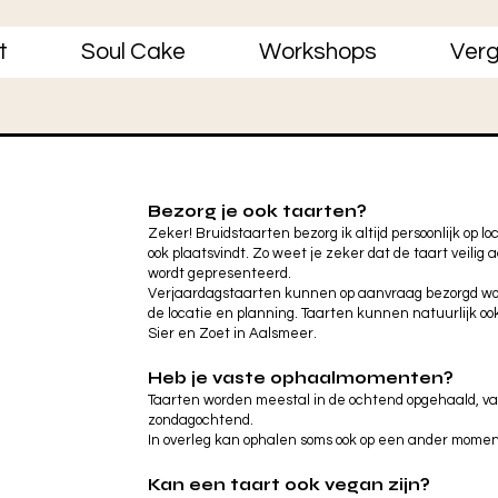
t
Soul Cake
Workshops
Verg
Bezorg je ook taarten?
Zeker! Bruidstaarten bezorg ik altijd persoonlijk op lo
ook plaatsvindt. Zo weet je zeker dat de taart veilig
wordt gepresenteerd.
Verjaardagstaarten kunnen op aanvraag bezorgd wor
de locatie en planning. Taarten kunnen natuurlijk oo
Sier en Zoet in Aalsmeer.
Heb je vaste ophaalmomenten?
Taarten worden meestal in de ochtend opgehaald, va
zondagochtend.
In overleg kan ophalen soms ook op een ander momen
Kan een taart ook vegan zijn?