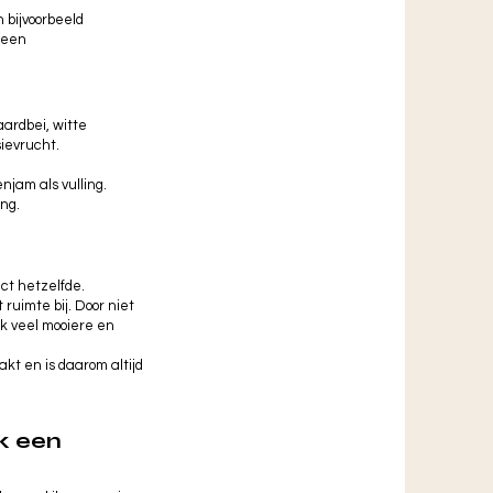
n bijvoorbeeld
 een
aardbei, witte
ievrucht.
njam als vulling.
ing.
act hetzelfde.
ruimte bij. Door niet
k veel mooiere en
kt en is daarom altijd
k een