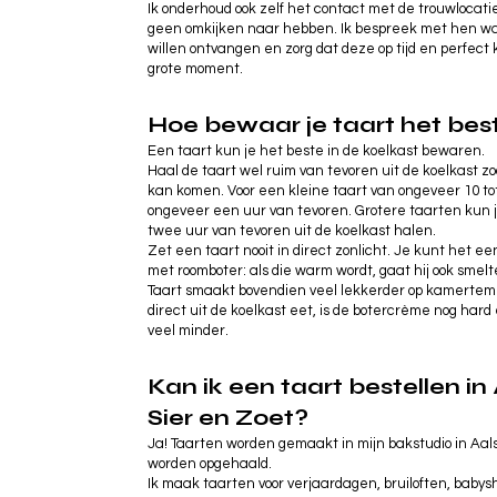
Ik onderhoud ook zelf het contact met de trouwlocatie,
geen omkijken naar hebben. Ik bespreek met hen wa
willen ontvangen en zorg dat deze op tijd en perfect k
grote moment.
Hoe bewaar je taart het bes
Een taart kun je het beste in de koelkast bewaren.
Haal de taart wel ruim van tevoren uit de koelkast z
kan komen. Voor een kleine taart van ongeveer 10 tot
ongeveer een uur van tevoren. Grotere taarten kun j
twee uur van tevoren uit de koelkast halen.
Zet een taart nooit in direct zonlicht. Je kunt het ee
met roomboter: als die warm wordt, gaat hij ook smelt
Taart smaakt bovendien veel lekkerder op kamertem
direct uit de koelkast eet, is de botercrème nog ha
veel minder.
Kan ik een taart bestellen in
Sier en Zoet?
Ja! Taarten worden gemaakt in mijn bakstudio in A
worden opgehaald.
Ik maak taarten voor verjaardagen, bruiloften, baby