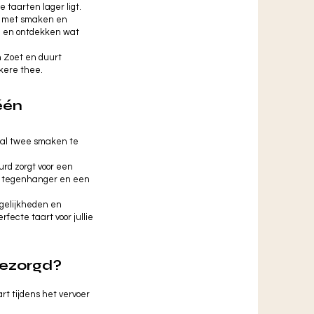
 taarten lager ligt.
jes met smaken en
en en ontdekken wat
en Zoet en duurt
kere thee.
één
aal twee smaken te
urd zorgt voor een
te tegenhanger en een
ogelijkheden en
ecte taart voor jullie
bezorgd?
rt tijdens het vervoer