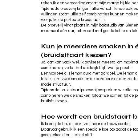
reken ik een vergoeding omdat mijn marge bij kleinere
Tijdens de proeverij krijgen jullie verschillende bak
vullingen zodat jullie zelf combinaties kunnen mak
voor jullie de perfecte bruidstaart is.
De proeverij vindt plaats in mijn bakstudio van Sier 
maximaal één uur, uiteraard met goede koffie en lek
Kun je meerdere smaken in 
(bruids)taart kiezen?
Ja, dat kan vaak wel. Ik adviseer meestal om maxim
combineren, zodat het duidelijk blijft wat je proeft.
Een voorbeeld is lemon curd met aardbei. De lemon c
frisse, licht zure smaak en de aardbei voor een zoe
mooie structuur.
Tijdens de bruidstaartproeverij bespreken we alle m
combineren we de smaken totdat we samen tot de perf
bruiloft komen.
Hoe wordt een bruidstaart 
Ik breng de bruidstaart zelf naar de trouwlocatie.
Daarvoor gebruik ik een speciale koelbox zodat de taa
goed gekoeld en stabiel blijft.