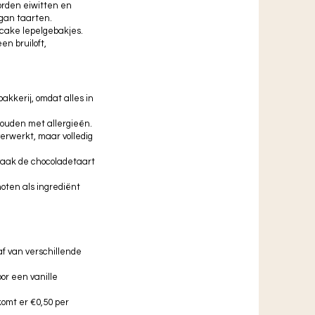
orden eiwitten en
gan taarten.
cake lepelgebakjes.
en bruiloft,
bakkerij, omdat alles in
 houden met allergieën.
erwerkt, maar volledig
k vaak de chocoladetaart
oten als ingrediënt
af van verschillende
oor een vanille
 komt er €0,50 per