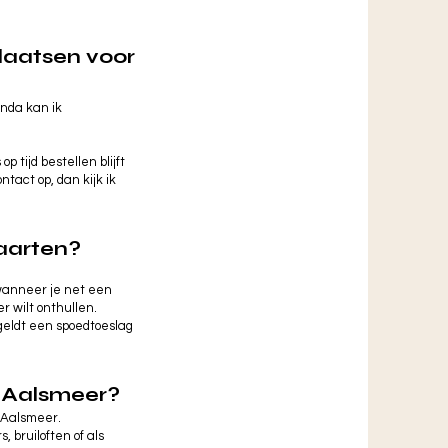
plaatsen voor
enda kan ik
op tijd bestellen blijft
ntact op, dan kijk ik
aarten?
 wanneer je net een
 wilt onthullen.
geldt een spoedtoeslag
n Aalsmeer?
n Aalsmeer.
 bruiloften of als