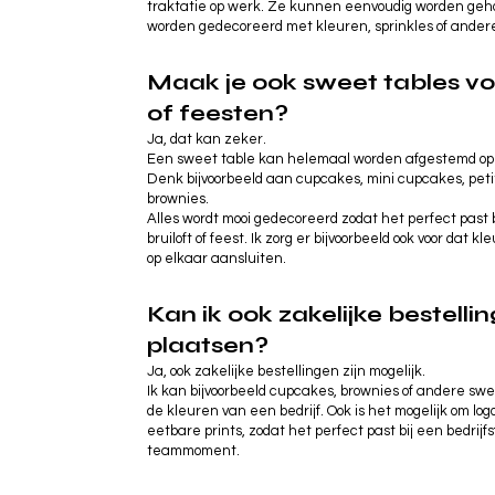
traktatie op werk. Ze kunnen eenvoudig worden gehou
worden gedecoreerd met kleuren, sprinkles of andere
Maak je ook sweet tables vo
of feesten?
Ja, dat kan zeker.
Een sweet table kan helemaal worden afgestemd op ju
Denk bijvoorbeeld aan cupcakes, mini cupcakes, peti
brownies.
Alles wordt mooi gedecoreerd zodat het perfect past b
bruiloft of feest. Ik zorg er bijvoorbeeld ook voor dat 
op elkaar aansluiten.
Kan ik ook zakelijke bestelli
plaatsen?
Ja, ook zakelijke bestellingen zijn mogelijk.
Ik kan bijvoorbeeld cupcakes, brownies of andere swe
de kleuren van een bedrijf. Ook is het mogelijk om logo
eetbare prints, zodat het perfect past bij een bedrijfs
teammoment.