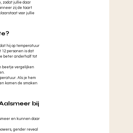
 zodat jullie daar
nneer zij de taart
laarstaat voor jullie
te?
odat hij op temperatuur
 12 personen is dat
e beter anderhalf tot
n beetje vergelijken
en.
peratuur. Als je hem
rd en komen de smaken
 Aalsmeer bij
alsmeer en kunnen daar
showers, gender reveal