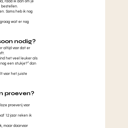
da, raad ik aan om je
 bestellen.
ren. Soms heb ik nog
 graag wat er nog
rsoon nodig?
 altijd voor dat er
ft.
vind het veel leuker als
 nog een stukje?” dan
t voor het juiste
en proeven?
oze proeverij voor
f 12 jaar reken ik
jk, maar daarvoor