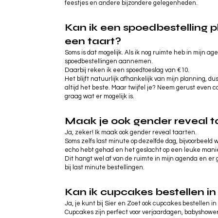
feestjes en andere bijzondere gelegenheden.
Kan ik een spoedbestelling 
een taart?
Soms is dat mogelijk. Als ik nog ruimte heb in mijn ag
spoedbestellingen aannemen.
Daarbij reken ik een spoedtoeslag van €10.
Het blijft natuurlijk afhankelijk van mijn planning, dus 
altijd het beste. Maar twijfel je? Neem gerust even co
graag wat er mogelijk is.
Maak je ook gender reveal t
Ja, zeker! Ik maak ook gender reveal taarten.
Soms zelfs last minute op dezelfde dag, bijvoorbeeld
echo hebt gehad en het geslacht op een leuke manier
Dit hangt wel af van de ruimte in mijn agenda en er 
bij last minute bestellingen.
Kan ik cupcakes bestellen i
Ja, je kunt bij Sier en Zoet ook cupcakes bestellen i
Cupcakes zijn perfect voor verjaardagen, babyshowers,