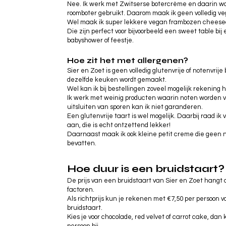
Nee. Ik werk met Zwitserse botercrème en daarin w
roomboter gebruikt. Daarom maak ik geen volledig ve
Wel maak ik super lekkere vegan frambozen cheese
Die zijn perfect voor bijvoorbeeld een sweet table bij e
babyshower of feestje.
Hoe zit het met allergenen?
Sier en Zoet is geen volledig glutenvrije of notenvrije 
dezelfde keuken wordt gemaakt.
Wel kan ik bij bestellingen zoveel mogelijk rekening
Ik werk met weinig producten waarin noten worden v
uitsluiten van sporen kan ik niet garanderen.
Een glutenvrije taart is wel mogelijk. Daarbij raad i
aan, die is echt ontzettend lekker!
Daarnaast maak ik ook kleine petit creme die geen n
bevatten.
Hoe duur is een bruidstaart?
De prijs van een bruidstaart van Sier en Zoet hangt 
factoren.
Als richtprijs kun je rekenen met €7,50 per persoon v
bruidstaart.
Kies je voor chocolade, red velvet of carrot cake, dan
persoon bij.