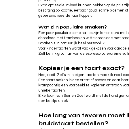
Extra opties die invloed kunnen hebben op de prijs zij
bezorging op locatie, eetbaar goud, echte bloemen of
gepersonaliseerde taarttopper.
Wat zijn populaire smaken?
Een paar populaire combinaties zijn lemon curd met 
chocolade met framboos en witte chocolade met pass
Smaken zijn natuurlijk heel persoonlijk.
Voor kindertaarten wordt vaak gekozen voor aardbeie
Zelf ben ik groot fan van de espresso botercrème vull
Kopieer je een taart exact?
Nee, nooit. Zelfs mijn eigen taarten maak ik nooit ex
Een taart maken is een creatief proces en daar hoort 
krampachtig een voorbeeld te kopiëren ontstaan vaa
unieke taarten.
Elke taart van Sier en Zoet wordt met de hand gemaa
een beetje uniek.
Hoe lang van tevoren moet i
bruidstaart bestellen?