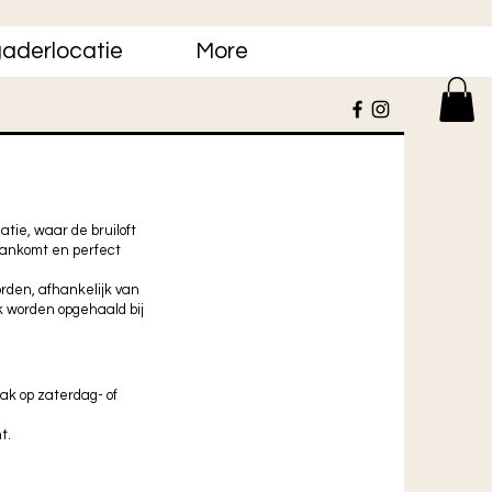
aderlocatie
More
catie, waar de bruiloft
 aankomt en perfect
den, afhankelijk van
k worden opgehaald bij
ak op zaterdag- of
t.