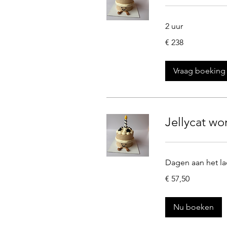
2 uur
238
€ 238
euro
Vraag boeking
Jellycat wo
Dagen aan het la
57,50
€ 57,50
euro
Nu boeken