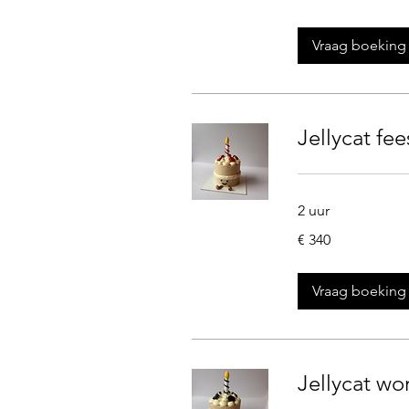
Vraag boeking
Jellycat fee
2 uur
340
€ 340
euro
Vraag boeking
Jellycat wo