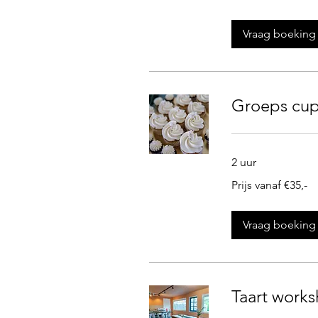
Vraag boeking
Groeps cu
2 uur
Prijs
Prijs vanaf €35,-
vanaf
€35,-
Vraag boeking
Taart works