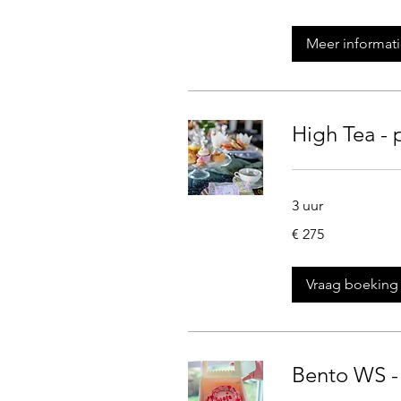
4
uren
Meer informat
High Tea - 
3 uur
275
€ 275
euro
Vraag boeking
Bento WS - 