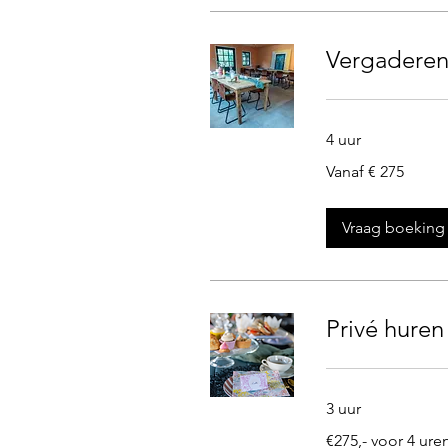
Vergaderen
4 uur
Vanaf
Vanaf € 275
275
euro
Vraag boeking
Privé huren
3 uur
€275,-
€275,- voor 4 ure
voor