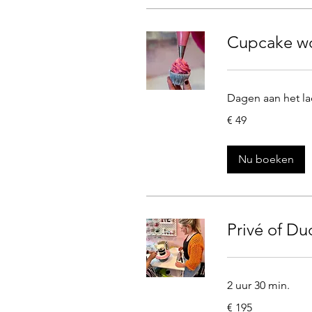
Cupcake wo
Dagen aan het la
49
€ 49
euro
Nu boeken
Privé of D
2 uur 30 min.
195
€ 195
euro