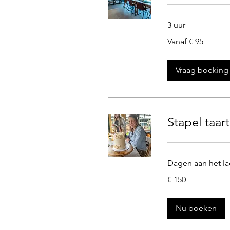
3 uur
Vanaf
Vanaf € 95
95
euro
Vraag boeking
Stapel taa
Dagen aan het la
150
€ 150
euro
Nu boeken