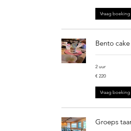
Vraag boeking
Bento cake
2 uur
220
€ 220
euro
Vraag boeking
Groeps taar