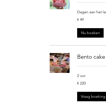
Dagen aan het la
49
€ 49
euro
Nu boeken
Bento cake
2 uur
220
€ 220
euro
Vraag boeking