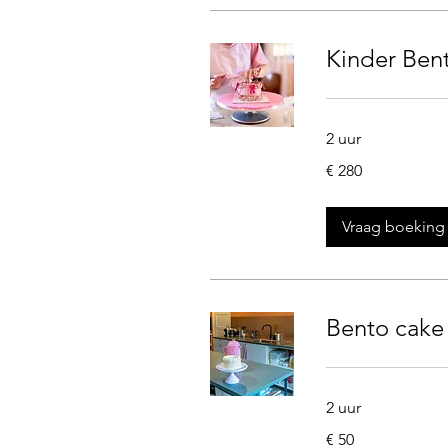
Kinder Bent
2 uur
280
€ 280
euro
Vraag boeking
Bento cake
2 uur
50
€ 50
euro