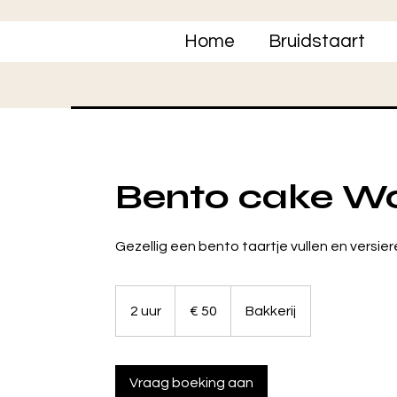
Home
Bruidstaart
Bento cake Wo
Gezellig een bento taartje vullen en versier
50
euro
2 uur
2
€ 50
Bakkerij
u
u
r
Vraag boeking aan