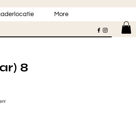
aderlocatie
More
ar) 8
en!