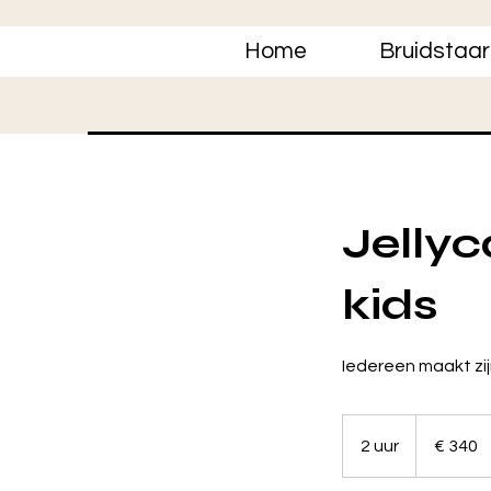
Home
Bruidstaar
Jellyc
kids
Iedereen maakt zij
340
euro
2 uur
2
€ 340
u