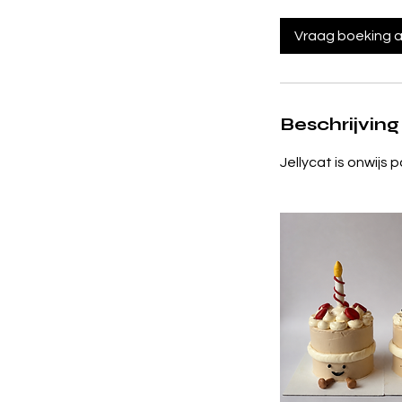
u
r
Vraag boeking 
Beschrijving
Jellycat is onwijs 