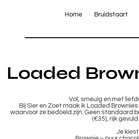
Home
Bruidstaart
Loaded Brown
Vol, smeuïg en met liefd
Bij Sier en Zoet maak ik Loaded Brownies e
waarvoor ze bedoeld zijn. Geen standaard b
(€35), rijk gevul
Je kiest
Brownie – puur choco