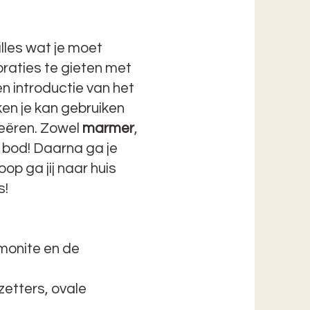
alles wat je moet
aties te gieten met
 introductie van het
en je kan gebruiken
reëren. Zowel
marmer
,
bod! Daarna ga je
oop ga jij naar huis
s!
monite en de
zetters, ovale