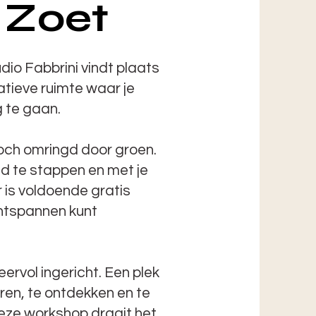
n Zoet
io Fabbrini vindt plaats
eatieve ruimte waar je
g te gaan.
och omringd door groen.
ofd te stappen en met je
r is voldoende gratis
ontspannen kunt
eervol ingericht. Een plek
ren, te ontdekken en te
deze workshop draait het