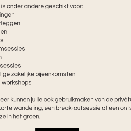
 is onder andere geschikt voor:
ingen
rleggen
en
es
rmsessies
n
sessies
lige zakelijke bijeenkomsten
e workshops
weer kunnen jullie ook gebruikmaken van de privétu
korte wandeling, een break-outsessie of een on
ze in het groen.