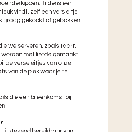
ehoenderkippen. Tijdens een
 leuk vindt, zelf een vers eitje
ns graag gekookt of gebakken
ie we serveren, zoals taart,
, worden met liefde gemaakt.
j de verse eitjes van onze
iets van de plek waar je te
ails die een bijeenkomst bij
en.
r
s uitstekend bereikbaar vanuit