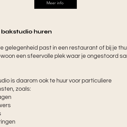
Meer info
e bakstudio huren
e gelegenheid past in een restaurant of bij je th
ewoon een sfeervolle plek waar je ongestoord s
dio is daarom ook te huur voor particuliere
sten, zoals:
agen
wers
s
ringen