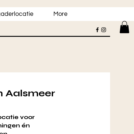
aderlocatie
More
in Aalsmeer
ocatie voor
ningen én
en.