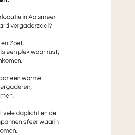
rlocatie in Aalsmeer
aard vergaderzaal?
 en Zoet.
is een plek waar rust,
enkomen.
 maar een warme
vergaderen,
omen.
et vele daglicht en de
tspannen sfeer waarin
komen.