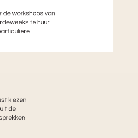
or de workshops van
ordeweeks te huur
articuliere
ust kiezen
uit de
esprekken