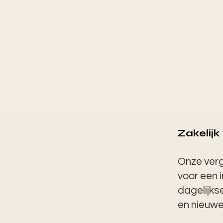
Zakelij
Onze verg
voor een 
dagelijks
en nieuwe