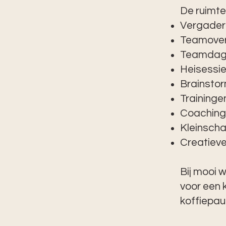
De ruimte
Vergader
Teamove
Teamdag
Heisessi
Brainsto
Traininge
Coaching
Kleinscha
Creatiev
Bij mooi 
voor een 
koffiepau