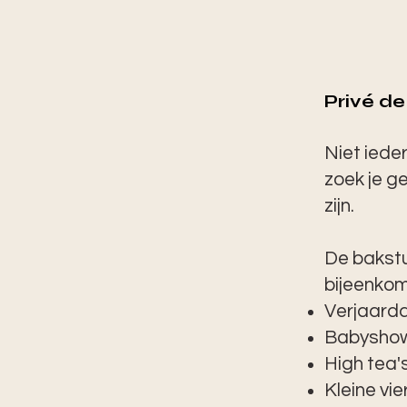
Privé d
Niet ieder
zoek je g
zijn.
De bakstu
bijeenkom
Verjaard
Babysho
High tea'
Kleine vie