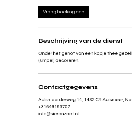
u
r
Vraag boeking aan
Beschrijving van de dienst
Onder het genot van een kopje thee gezelli
(simpel) decoreren.
Contactgegevens
Aalsmeerderweg 14, 1432 CR Aalsmeer, Ne
+31646193707
info@sierenzoet.nl