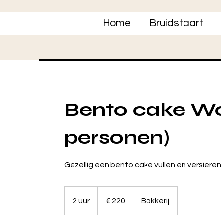
Home
Bruidstaart
Bento cake Wo
personen)
Gezellig een bento cake vullen en versiere
220
euro
2 uur
2
€ 220
Bakkerij
u